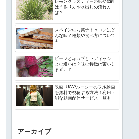
レモングラスティーの味や効能
は？作り方や水出しの淹れ方
は？
スペインのお菓子トゥロンはど
んな味？種類や食べ方について
も
ビーツと赤カブとラディッシュ
との違いは？味の特徴は苦いし
まずい？
映画LUCY/ルーシーのフル動画
を無料で視聴する方法！利用可
能な動画配信サービス一覧も
アーカイブ