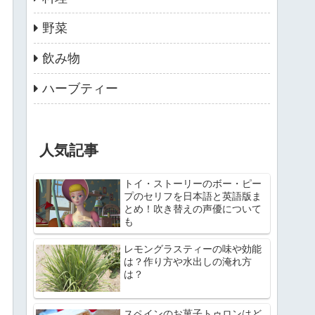
野菜
飲み物
ハーブティー
人気記事
トイ・ストーリーのボー・ピー
プのセリフを日本語と英語版ま
とめ！吹き替えの声優について
も
レモングラスティーの味や効能
は？作り方や水出しの淹れ方
は？
スペインのお菓子トゥロンはど