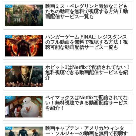
映画ミス・ペレグリンと奇妙なこども
VOD
たちの動画を無料で視聴する方法！動
画配信サービス一覧も
ハンガーゲーム FINAL: レジスタンス
VOD
のフル動画を無料で視聴する方法！視
聴可能な動画配信サービス一覧も
ホビット1はNetflixで配信されてない！
VOD
無料視聴できる動画配信サービスを紹
介
ベイマックスはNetflixで配信されてな
VOD
い！無料視聴できる動画配信サービス
を紹介！
映画キャプテン・アメリカ/ウィンタ
VOD
ー・ソルジャーの動画を無料で視聴す