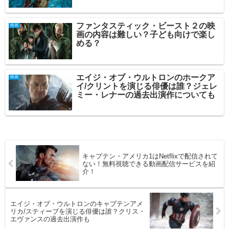
ファンタスティック・ビースト２の映
映画
画の内容は難しい？子ども向けで楽し
める？
エイジ・オブ・ウルトロンのホークア
映画
イ/クリントを演じる俳優は誰？ジェレ
ミー・レナーの過去出演作についても
キャプテン・アメリカ1はNetflixで配信されて
ない！無料視聴できる動画配信サービスを紹
介！
エイジ・オブ・ウルトロンのキャプテンアメ
リカ/スティーブを演じる俳優は誰？クリス・
エヴァンスの過去出演作も