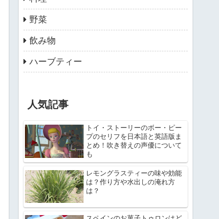
野菜
飲み物
ハーブティー
人気記事
トイ・ストーリーのボー・ピー
プのセリフを日本語と英語版ま
とめ！吹き替えの声優について
も
レモングラスティーの味や効能
は？作り方や水出しの淹れ方
は？
スペインのお菓子トゥロンはど